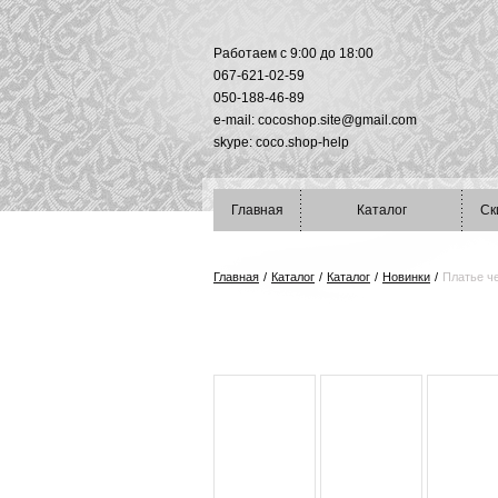
Работаем с 9:00 до 18:00
067-621-02-59
050-188-46-89
e-mail:
cocoshop.site@gmail.com
skype: coco.shop-help
Главная
Каталог
Ск
Главная
/
Каталог
/
Каталог
/
Новинки
/
Платье ч