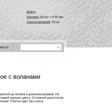
Войти
Корзина
: (
0
) шт =
0.00
грн.
Список желаний
: (
0
) шт
овости
ное с воланами
длиной до колена и длинным рукавом. На
тавкой черного цвета. Отложной воротничок.
спинке. Платье идет без пояса.