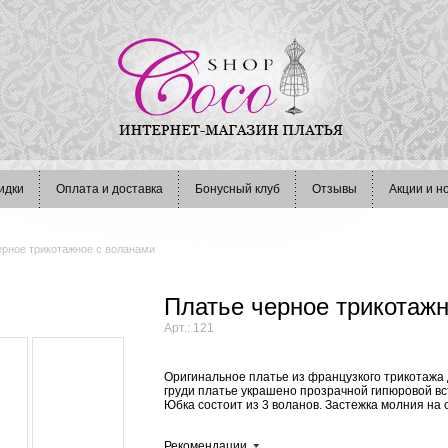
идки
Оплата и доставка
Бонусный клуб
Отзывы
Акции и н
ерное трикотажное с воланами
Платье черное трикотаж
Арт.: 121
Оригинальное платье из французкого трикотажа 
груди платье украшено прозрачной гипюровой вс
Юбка состоит из 3 воланов. Застежка молния на 
Рекомендации